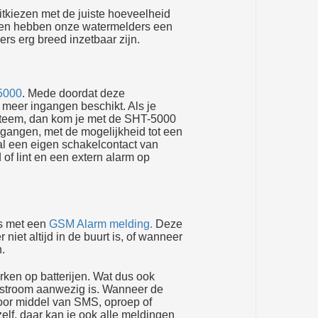
itkiezen met de juiste hoeveelheid
meen hebben onze watermelders een
rs erg breed inzetbaar zijn.
5000
. Mede doordat deze
s meer ingangen beschikt. Als je
teem, dan kom je met de SHT-5000
ingangen, met de mogelijkheid tot een
aal een eigen schakelcontact van
of lint en een extern alarm op
rs met een
GSM Alarm melding.
Deze
niet altijd in de buurt is, of wanneer
.
ken op batterijen. Wat dus ook
 stroom aanwezig is. Wanneer de
door middel van SMS, oproep of
zelf, daar kan je ook alle meldingen