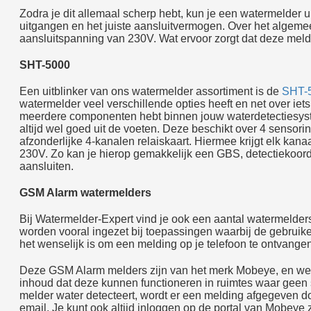
Zodra je dit allemaal scherp hebt, kun je een watermelder u
uitgangen en het juiste aansluitvermogen. Over het alge
aansluitspanning van 230V. Wat ervoor zorgt dat deze melde
SHT-5000
Een uitblinker van ons watermelder assortiment is de
SHT-
watermelder veel verschillende opties heeft en net over iet
meerdere componenten hebt binnen jouw waterdetectiesys
altijd wel goed uit de voeten. Deze beschikt over 4 sensor
afzonderlijke 4-kanalen relaiskaart. Hiermee krijgt elk kan
230V. Zo kan je hierop gemakkelijk een GBS, detectiekoord 
aansluiten.
GSM Alarm watermelders
Bij Watermelder-Expert vind je ook een aantal watermelde
worden vooral ingezet bij toepassingen waarbij de gebruiker 
het wenselijk is om een melding op je telefoon te ontvangen
Deze GSM Alarm melders zijn van het merk Mobeye, en wer
inhoud dat deze kunnen functioneren in ruimtes waar geen
melder water detecteert, wordt er een melding afgegeven 
email. Je kunt ook altijd inloggen op de portal van Mobeye 