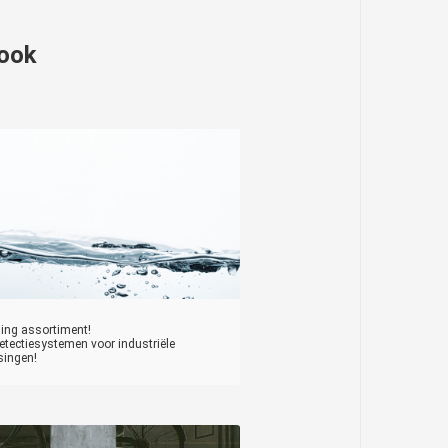
 ook
ding assortiment!
tectiesystemen voor industriële
singen!